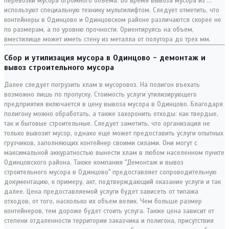
перевозки мусора огромного объема. Во время вывоза мусора из …
используют специальную технику мультилифтом. Следует отметить, что
контейнеры в Одинцово и Одинцовском районе различаются скорее не
по размерам, а по уровню прочности. Ориентируясь на объем,
вместилище может иметь стену из металла от полутора до трех мм.
Сбор и утилизация мусора в Одинцово - демонтаж и
вывоз строительного мусора
Далее следует погрузить хлам в мусоровоз. На полигон въехать
возможно лишь по пропуску. Стоимость услуги утилизирующего
предприятия включается в цену вывоза мусора в Одинцово. Благодаря
полигону можно обработать, а также захоронить отходы: как твердые,
так и бытовые строительные. Следует заметить, что организация не
только вывозит мусор, однако еще может предоставить услуги опытных
грузчиков, заполняющих контейнер своими силами. Они могут с
максимальной аккуратностью вынести хлам в любом населенном пункте
Одинцовского района. Также компания "Демонтаж и вывоз
строительного мусора в Одинцово" предоставляет сопроводительную
документацию, к примеру, акт, подтверждающий оказание услуги и так
далее. Цена предоставляемой услуги будет зависеть от типажа
отходов, от того, насколько их объем велик. Чем больше размер
контейнеров, тем дороже будет стоить услуга. Также цена зависит от
степени отдаленности территории заказчика и полигона, присутствия