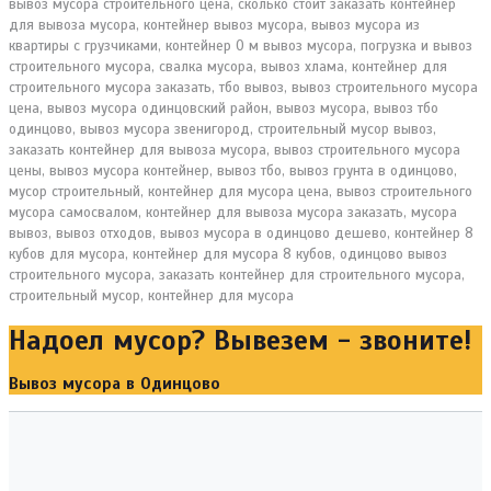
Надоел мусор? Вывезем - звоните!
Вывоз мусора в Одинцово