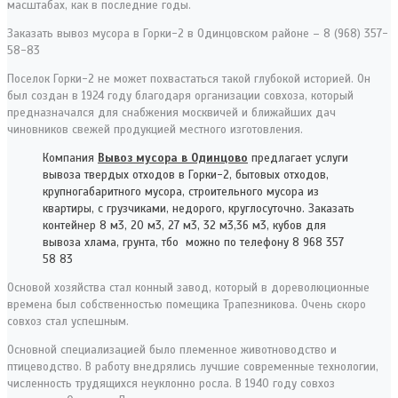
масштабах, как в последние годы.
Заказать вывоз мусора в Горки-2 в Одинцовском районе – 8 (968) 357-
58-83
Поселок Горки-2 не может похвастаться такой глубокой историей. Он
был создан в 1924 году благодаря организации совхоза, который
предназначался для снабжения москвичей и ближайших дач
чиновников свежей продукцией местного изготовления.
Компания
Вывоз мусора в Одинцово
предлагает услуги
вывоза твердых отходов в Горки-2, бытовых отходов,
крупногабаритного мусора, строительного мусора из
квартиры, с грузчиками, недорого, круглосуточно. Заказать
контейнер 8 м3, 20 м3, 27 м3, 32 м3,36 м3, кубов для
вывоза хлама, грунта, тбо можно по телефону 8 968 357
58 83
Основой хозяйства стал конный завод, который в дореволюционные
времена был собственностью помещика Трапезникова. Очень скоро
совхоз стал успешным.
Основной специализацией было племенное животноводство и
птицеводство. В работу внедрялись лучшие современные технологии,
численность трудящихся неуклонно росла. В 1940 году совхоз