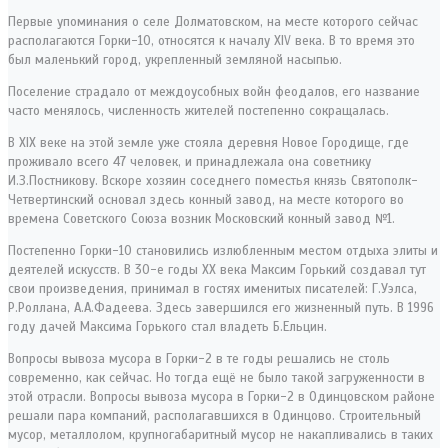
Первые упоминания о селе Долматовском, на месте которого сейчас
располагаются Горки-10, относятся к началу XIV века. В то время это
был маленький город, укрепленный земляной насыпью.
Поселение страдало от междоусобных войн феодалов, его название
часто менялось, численность жителей постепенно сокращалась.
В XIX веке на этой земле уже стояла деревня Новое Городище, где
проживало всего 47 человек, и принадлежала она советнику
И.З.Постникову. Вскоре хозяин соседнего поместья князь Святополк-
Четвертинский основал здесь конный завод, на месте которого во
времена Советского Союза возник Московский конный завод №1.
Постепенно Горки-10 становились излюбленным местом отдыха элиты и
деятелей искусств. В 30-е годы XX века Максим Горький создавал тут
свои произведения, принимал в гостях именитых писателей: Г.Уэлса,
Р.Роллана, А.А.Фадеева. Здесь завершился его жизненный путь. В 1996
году дачей Максима Горького стал владеть Б.Ельцин.
Вопросы вывоза мусора в Горки-2 в те годы решались не столь
современно, как сейчас. Но тогда ещё не было такой загруженности в
этой отрасли. Вопросы вывоза мусора в Горки-2 в Одинцовском районе
решали пара компаний, располагавшихся в Одинцово. Строительный
мусор, металлолом, крупногабаритный мусор не накапливались в таких