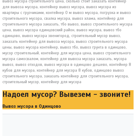
Надоел мусор? Вывезем - звоните!
Вывоз мусора в Одинцово