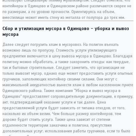
используют специальную технику мультилифтом. Следует отметить, что
контейнеры в Одинцово и Одинцовском районе различаются скорее не
по размерам, а по уровню прочности. Ориентируясь на объем,
вместилище может иметь стену из металла от полутора до трех мм.
Сбор и утилизация мусора в Одинцово - уборка и вывоз
мусора
Далее следует погрузить хлам в мусоровоз. На полигон въехать
возможно лишь по пропуску. Стоимость услуги утилизирующего
предприятия включается в цену вывоза мусора в Одинцово. Благодаря
полигону можно обработать, а также захоронить отходы: как твердые,
так и бытовые строительные. Следует заметить, что организация не
только вывозит мусор, однако еще может предоставить услуги опытных
грузчиков, заполняющих контейнер своими силами. Они могут с
максимальной аккуратностью вынести хлам в любом населенном пункте
Одинцовского района. Также компания "Уборка и вывоз мусора в
Одинцово" предоставляет сопроводительную документацию, к примеру,
акт, подтверждающий оказание услуги и так далее. Цена
предоставляемой услуги будет зависеть от типажа отходов, от того,
насколько их объем велик. Чем больше размер контейнеров, тем
дороже будет стоить услуга. Также цена зависит от степени
отдаленности территории заказчика и полигона, присутствия
дополнительных услуг, использования работы грузчиков, если то было