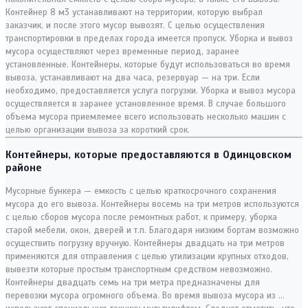
Контейнер 8 м3 устанавливают на территории, которую выбрал
заказчик, и после этого мусор вывозят. С целью осуществления
транспортировки в пределах города имеется пропуск. Уборка и вывоз
мусора осуществляют через временные период, заранее
установленные. Контейнеры, которые будут использоваться во время
вывоза, устанавливают на два часа, резервуар — на три. Если
необходимо, предоставляется услуга погрузки. Уборка и вывоз мусора
осуществляется в заранее установленное время. В случае большого
объема мусора приемлемее всего использовать несколько машин с
целью организации вывоза за короткий срок.
Контейнеры, которые предоставляются в Одинцовском
районе
Мусорные бункера — емкость с целью краткосрочного сохранения
мусора до его вывоза. Контейнеры восемь на три метров используются
с целью сборов мусора после ремонтных работ, к примеру, уборка
старой мебели, окон, дверей и т.п. Благодаря низким бортам возможно
осуществить погрузку вручную. Контейнеры двадцать на три метров
применяются для отправления с целью утилизации крупных отходов,
вывезти которые простым транспортным средством невозможно.
Контейнеры двадцать семь на три метра предназначены для
перевозки мусора огромного объема. Во время вывоза мусора из …