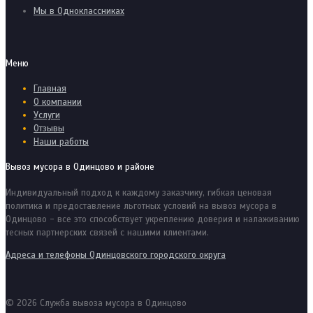
Мы в Одноклассниках
Меню
Главная
О компании
Услуги
Отзывы
Наши работы
Вывоз мусора в Одинцово и районе
Индивидуальный подход к каждому заказчику, гибкая ценовая
политика и предоставление льготных условий на вывоз мусора в
Одинцово - все это способствует укреплению доверия и налаживанию
тесных партнерских связей с нашими клиентами.
Адреса и телефоны Одинцовского городского округа
© 2026 Служба вывоза мусора в Одинцово