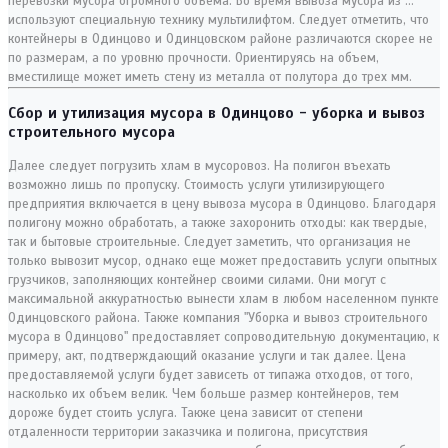
перевозки мусора огромного объема. Во время вывоза мусора из …
используют специальную технику мультилифтом. Следует отметить, что
контейнеры в Одинцово и Одинцовском районе различаются скорее не
по размерам, а по уровню прочности. Ориентируясь на объем,
вместилище может иметь стену из металла от полутора до трех мм.
Сбор и утилизация мусора в Одинцово - уборка и вывоз
строительного мусора
Далее следует погрузить хлам в мусоровоз. На полигон въехать
возможно лишь по пропуску. Стоимость услуги утилизирующего
предприятия включается в цену вывоза мусора в Одинцово. Благодаря
полигону можно обработать, а также захоронить отходы: как твердые,
так и бытовые строительные. Следует заметить, что организация не
только вывозит мусор, однако еще может предоставить услуги опытных
грузчиков, заполняющих контейнер своими силами. Они могут с
максимальной аккуратностью вынести хлам в любом населенном пункте
Одинцовского района. Также компания "Уборка и вывоз строительного
мусора в Одинцово" предоставляет сопроводительную документацию, к
примеру, акт, подтверждающий оказание услуги и так далее. Цена
предоставляемой услуги будет зависеть от типажа отходов, от того,
насколько их объем велик. Чем больше размер контейнеров, тем
дороже будет стоить услуга. Также цена зависит от степени
отдаленности территории заказчика и полигона, присутствия