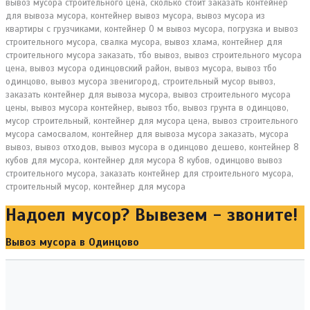
Надоел мусор? Вывезем - звоните!
Вывоз мусора в Одинцово