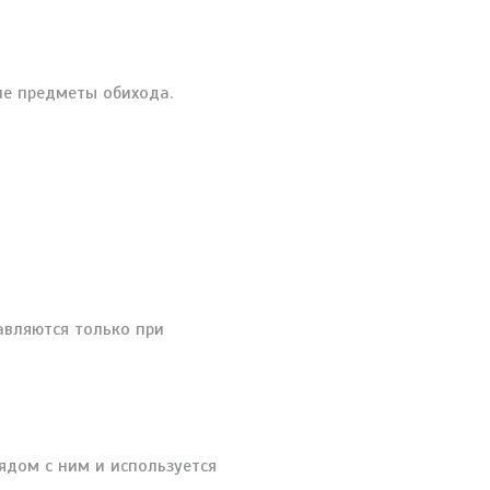
ие предметы обихода.
авляются только при
ядом с ним и используется