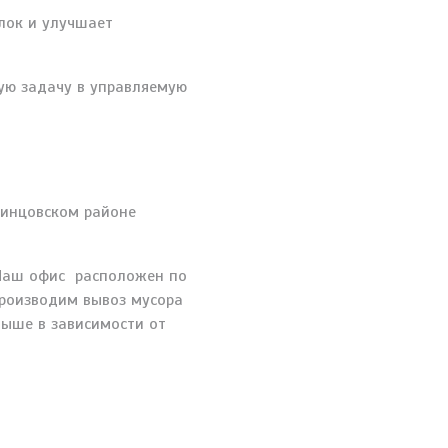
лок и улучшает
ую задачу в управляемую
динцовском районе
 Наш офис расположен по
производим вывоз мусора
выше в зависимости от