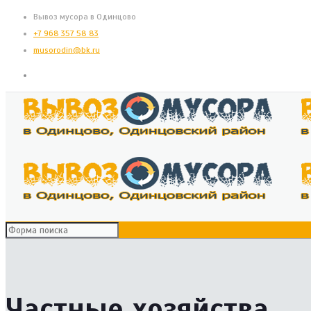
Вывоз мусора в Одинцово
+7 968 357 58 83
musorodin@bk.ru
Частные хозяйства,