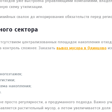
а отходов уже выстроена управляющими компаниями, владе
ную схему утилизации.
тихийных свалок до игнорирования обязательств перед рег
ного сектора
отсутствием централизованных площадок накопления отходо
 а контроль сложнее. Заказать
вывоз мусора в Одинцово
из
ногоэтажек;
гистики;
хема накопления;
.
не просто регулярности, а продуманного подхода. Важно у
бавляется растительный мусор, а летом увеличивается доля