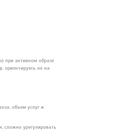
но при активном образе
р
, ориентируясь не на
оза, объем услуг и
и, сложно урегулировать