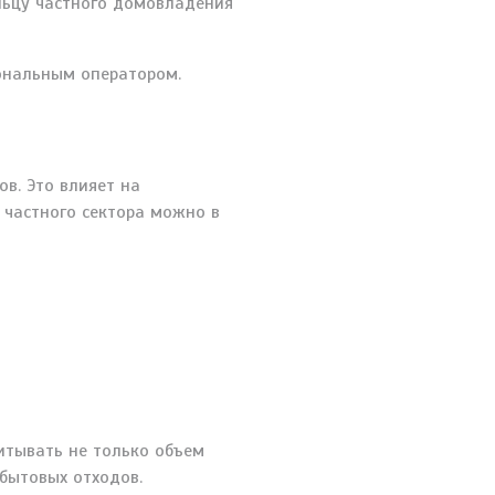
льцу частного домовладения
иональным оператором.
в. Это влияет на
 частного сектора можно в
читывать не только объем
 бытовых отходов.