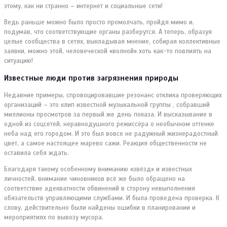
этому, как ни странно – интернет и социальные сети!
Ведь раньше можно было просто промолчать, пройдя мимо и,
подумав, что соответствующие органы разберутся. А теперь, образуя
целые сообщества в сетях, выкладывая мнение, собирая коллективные
заявки, можно этой, человеческой «волной» хоть как-то повлиять на
ситуацию!
Известные люди против загрязнения природы
Недавние примеры, спровоцировавшие резонанс отклика проверяющих
организаций – это клип известной музыкальной группы , собравший
миллионы просмотров за первый же день показа. И высказывание в
одной из соцсетей, неравнодушного режиссёра о необычном оттенке
неба над его городом. И это был вовсе не радужный жизнерадостный
цвет, а самое настоящее марево сажи. Реакция общественности не
оставила себя ждать.
Благодаря такому особенному вниманию «звёзд» и известных
личностей, внимание чиновников всё же было обращено на
соответствие адекватности обвинений в сторону невыполнения
обязательств управляющими службами. И была проведена проверка. К
слову, действительно были найдены ошибки в планировании и
мероприятиях по вывозу мусора.