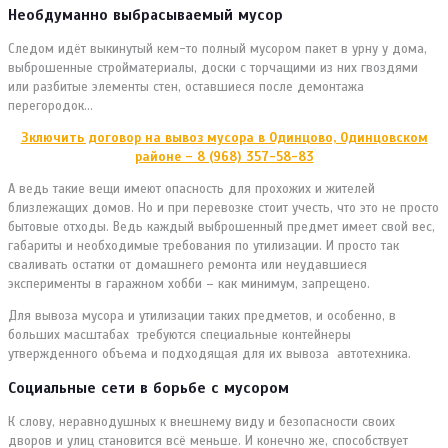
Необдуманно выбрасываемый мусор
Следом идёт выкинутый кем-то полный мусором пакет в урну у дома,
выброшенные стройматериалы, доски с торчащими из них гвоздями
или разбитые элементы стен, оставшиеся после демонтажа
перегородок…
Зключить договор на вывоз мусора в Одинцово, Одинцовском
районе – 8 (968) 357-58-83
А ведь такие вещи имеют опасность для прохожих и жителей
близлежащих домов. Но и при перевозке стоит учесть, что это не просто
бытовые отходы. Ведь каждый выброшенный предмет имеет свой вес,
габариты и необходимые требования по утилизации. И просто так
сваливать остатки от домашнего ремонта или неудавшиеся
эксперименты в гаражном хобби – как минимум, запрещено.
Для вывоза мусора и утилизации таких предметов, и особенно, в
больших масштабах требуются специальные контейнеры
утвержденного объема и подходящая для их вывоза автотехника.
Социальные сети в борьбе с мусором
К слову, неравнодушных к внешнему виду и безопасности своих
дворов и улиц становится всё меньше. И конечно же, способствует