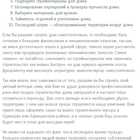
Подберите стройматериалы для дома;
Бетонирование перекрытий и проверка прочности дома;
Выберите материалы для кровли;
Займитесь отделкой и утеплением дома;
Последний штрих — облагораживание территории вокруг дома.
Если Вы решили строить дом самостоятельно, то необходимо быть
готовым к большим финансовым и эмоциональным затратам, так как,
не имея достаточного опыта в данной сфере, тяжело верно рассчитать
смету или предвидеть возможные экономические тонкости. Самое
главное, не пытайтесь сэкономить на стройматериалах или закончить
строительство как можно быстрее, не дав нужного времени осесть
фундаменту или высохнуть штукатурке, вывезти мусор самостоятельно.
Так или иначе, вне зависимости от того, решили ли Вы строить свой
уютный коттедж сами, или Вам по душе довериться профессионалам,
рано или поздно строительство дома завершится и настанет пора
готовиться к переезду. Для этого прежде всего необходимо убрать
территорию, с чем как нельзя лучше справляется наша компания, Вам
нужно лишь оформить заказ на вывоз строительного мусора в
Одинцово или Одинцовском районе, и в сжатые сроки Ваш участок
будет чист и готов для высадки клумб.
Не может не радовать тот факт, что в последнее время гораздо
большее количество людей может позволить построить собственный