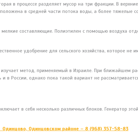
орая в процессе разделяет мусор на три фракции. В верхние
положена в средней части потока воды, а более тяжелые с
 мелкие составляющие. Полиэтилен с помощью воздуха отд
ественное удобрение для сельского хозяйства, которое не и
 изучает метод, применяемый в Израиле. При ближайшем р
и в России, однако пока такой вариант не рассматриваетс
лючает в себя несколько различных блоков. Генератор это
в Одинцово, Одинцовском районе – 8 (968) 357-58-83