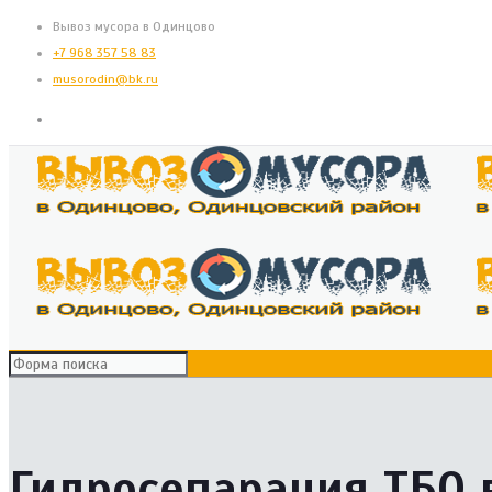
Вывоз мусора в Одинцово
+7 968 357 58 83
musorodin@bk.ru
Гидросепарация ТБО 