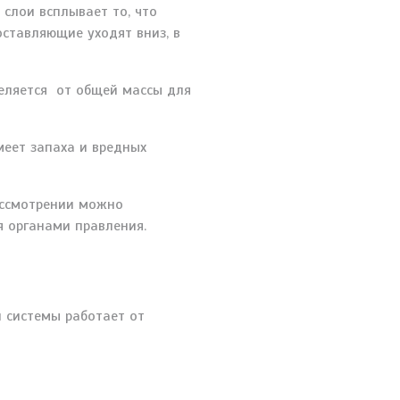
 слои всплывает то, что
оставляющие уходят вниз, в
еляется от общей массы для
меет запаха и вредных
ассмотрении можно
я органами правления.
й системы работает от