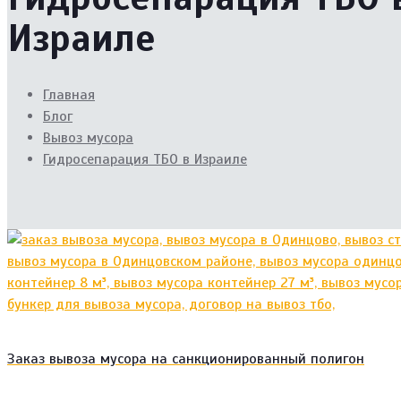
Израиле
Главная
Блог
Вывоз мусора
Гидросепарация ТБО в Израиле
Заказ вывоза мусора на санкционированный полигон