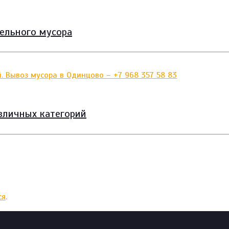
тельного мусора
зличных категорий
ся
.