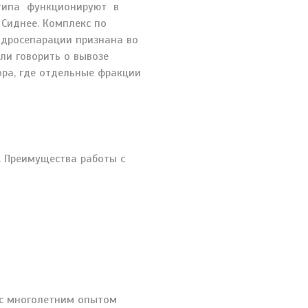
о типа функционируют в
 Сиднее. Комплекс по
идросепарации признана во
ли говорить о вывозе
ора, где отдельные фракции
. Преимущества работы с
 с многолетним опытом