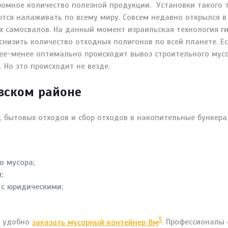
огромное количество полезной продукции. Установки таког
ются налаживать по всему миру. Совсем недавно открылся в
х самосвалов. На данный момент израильская технология г
снизить количество отходных полигонов по всей планете. Ес
лее-менее оптимально происходит вывоз строительного мус
Но это происходит не везде.
вском районе
 бытовых отходов и сбор отходов в накопительные бункера
о мусора;
;
 с юридическими;
3
а удобно
заказать мусорный контейнер 8м
. Профессионалы