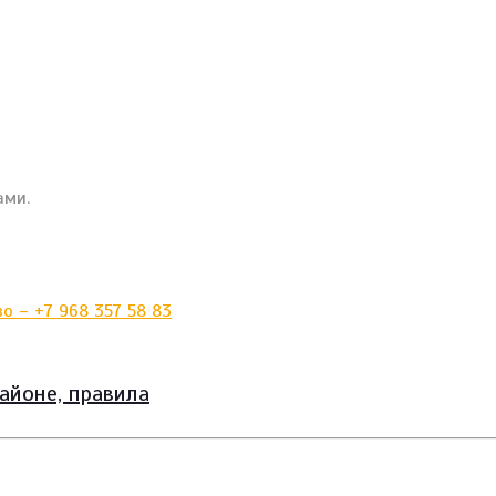
ами.
айоне, правила