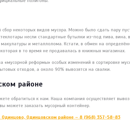
официальные полигоны.
й сбор некоторых видов мусора. Можно было сдать пару пу
теклотары несли стандартные бутылки из-под пива, вина, в
макулатуры и металлолома. Кстати, в обмен на определён
которая в то время не продавалась в книжных магазинах.
чала «мусорной реформы» особых изменений в сортировке мус
ытовых отходов, а около 90% вывозятся на свалки.
вском районе
жете обратиться к нам. Наша компания осуществляет вывоз
 вы можете заказать мусорный контейнер.
в Одинцово, Одинцовском районе – 8 (968) 357-58-83