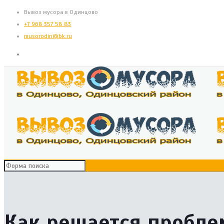
Вывоз мусора в Одинцово
+7 968 357 58 83
musorodin@bk.ru
Как решается пробле