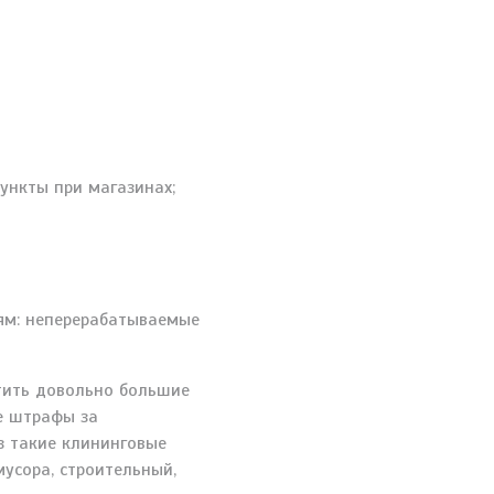
ункты при магазинах;
иям: неперерабатываемые
атить довольно большие
е штрафы за
з такие клининговые
усора, строительный,