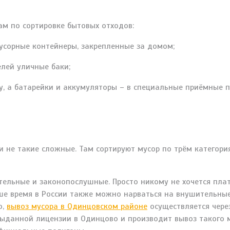
ам по сортировке бытовых отходов:
усорные контейнеры, закрепленные за домом;
лей уличные баки;
, а батарейки и аккумуляторы – в специальные приёмные п
ки не такие сложные. Там сортируют мусор по трём категор
нательные и законопослушные. Просто никому не хочется пл
ше время в России также можно нарваться на внушительны
о,
вывоз мусора в Одинцовском районе
осуществляется чере
ыданной лицензии в Одинцово и производит вывоз такого м