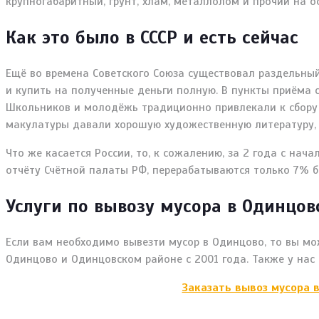
крупногабаритный, грунт, хлам, металлолом и прочий на 
Как это было в СССР и есть сейчас
Ещё во времена Советского Союза существовал раздельны
и купить на полученные деньги полную. В пункты приёма с
Школьников и молодёжь традиционно привлекали к сбору 
макулатуры давали хорошую художественную литературу, 
Что же касается России, то, к сожалению, за 2 года с на
отчёту Счётной палаты РФ, перерабатываются только 7% б
Услуги по вывозу мусора в Одинцо
Если вам необходимо вывезти мусор в Одинцово, то вы мо
Одинцово и Одинцовском районе с 2001 года. Также у нас
Заказать вывоз мусора 