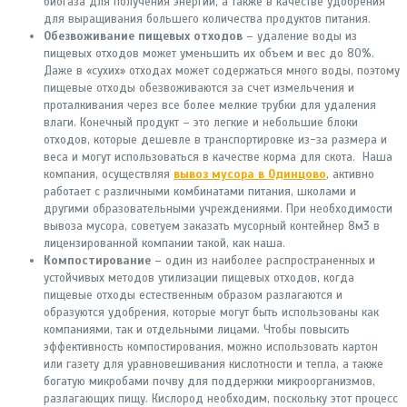
биогаза для получения энергии, а также в качестве удобрения
для выращивания большего количества продуктов питания.
Обезвоживание пищевых отходов
– удаление воды из
пищевых отходов может уменьшить их объем и вес до 80%.
Даже в «сухих» отходах может содержаться много воды, поэтому
пищевые отходы обезвоживаются за счет измельчения и
проталкивания через все более мелкие трубки для удаления
влаги. Конечный продукт – это легкие и небольшие блоки
отходов, которые дешевле в транспортировке из-за размера и
веса и могут использоваться в качестве корма для скота. Наша
компания, осуществляя
вывоз мусора в Одинцово
, активно
работает с различными комбинатами питания, школами и
другими образовательными учреждениями. При необходимости
вывоза мусора, советуем заказать мусорный контейнер 8м3 в
лицензированной компании такой, как наша.
Компостирование
– один из наиболее распространенных и
устойчивых методов утилизации пищевых отходов, когда
пищевые отходы естественным образом разлагаются и
образуются удобрения, которые могут быть использованы как
компаниями, так и отдельными лицами. Чтобы повысить
эффективность компостирования, можно использовать картон
или газету для уравновешивания кислотности и тепла, а также
богатую микробами почву для поддержки микроорганизмов,
разлагающих пищу. Кислород необходим, поскольку этот процесс