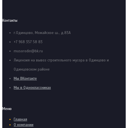
Контакты
г.Одинцово, Можайское ш., д.83А
+7 968 357 58 83
musorodin@bk.ru
Лицензия на вывоз строительного мусора в Одинцово и
Одинцовском районе
Мы ВКонтакте
Мы в Одноклассниках
Меню
Главная
О компании