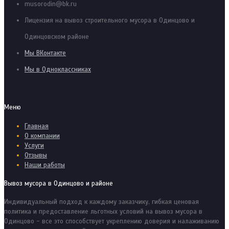
musorodin@bk.ru
Лицензия на вывоз строительного мусора в Одинцово и
Одинцовском районе
Мы ВКонтакте
Мы в Одноклассниках
Меню
Главная
О компании
Услуги
Отзывы
Наши работы
Вывоз мусора в Одинцово и районе
Индивидуальный подход к каждому заказчику, гибкая ценовая
политика и предоставление льготных условий на вывоз мусора в
Одинцово - все это способствует укреплению доверия и налаживанию