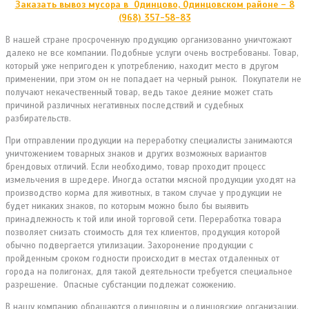
Заказать вывоз мусора в Одинцово, Одинцовском районе – 8
(968) 357-58-83
В нашей стране просроченную продукцию организованно уничтожают
далеко не все компании. Подобные услуги очень востребованы. Товар,
который уже непригоден к употреблению, находит место в другом
применении, при этом он не попадает на черный рынок. Покупатели не
получают некачественный товар, ведь такое деяние может стать
причиной различных негативных последствий и судебных
разбирательств.
При отправлении продукции на переработку специалисты занимаются
уничтожением товарных знаков и других возможных вариантов
брендовых отличий. Если необходимо, товар проходит процесс
измельчения в шредере. Иногда остатки мясной продукции уходят на
производство корма для животных, в таком случае у продукции не
будет никаких знаков, по которым можно было бы выявить
принадлежность к той или иной торговой сети. Переработка товара
позволяет снизать стоимость для тех клиентов, продукция которой
обычно подвергается утилизации. Захоронение продукции с
пройденным сроком годности происходит в местах отдаленных от
города на полигонах, для такой деятельности требуется специальное
разрешение. Опасные субстанции подлежат сожжению.
В нашу компанию обращаются одинцовцы и одинцовские организации,