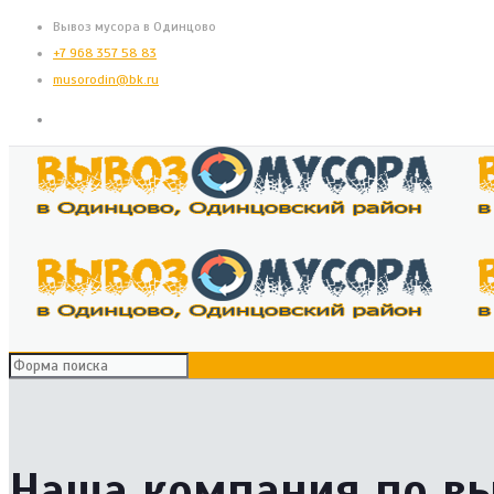
Вывоз мусора в Одинцово
+7 968 357 58 83
musorodin@bk.ru
Наша компания по в