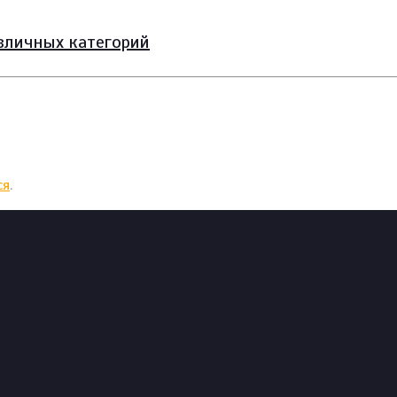
зличных категорий
ся
.