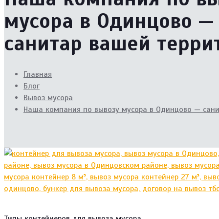
мусора в Одинцово —
санитар вашей терри
Главная
Блог
Вывоз мусора
Наша компания по вывозу мусора в Одинцово — сан
Типы контейнеров для вывоза мусора