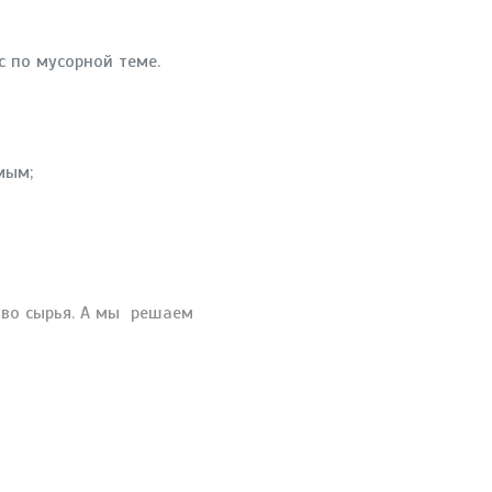
 по мусорной теме.
мым;
тво сырья. А мы решаем