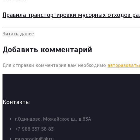
Правила транспортировки мусорных отходов ра
Читать далее
Добавить комментарий
Для отправки комментария вам необходимо
авторизовать
Контакты
г.Одинцово, Можайское ш., д.83А
+7 968 357 58 83
musorodin@bk.ru