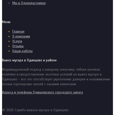
Мы в Одноклассниках
Меню
Главная
О компании
Услуги
Отзывы
Наши работы
Вывоз мусора в Одинцово и районе
Индивидуальный подход к каждому заказчику, гибкая ценовая
политика и предоставление льготных условий на вывоз мусора в
Одинцово - все это способствует укреплению доверия и налаживанию
тесных партнерских связей с нашими клиентами.
Адреса и телефоны Одинцовского городского округа
© 2026 Служба вывоза мусора в Одинцово