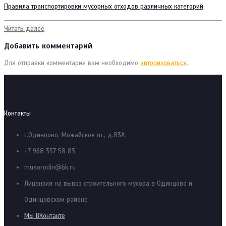
Правила транспортировки мусорных отходов различных категорий
Читать далее
Добавить комментарий
Для отправки комментария вам необходимо
авторизоваться
.
Контакты
г.Одинцово, Можайское ш., д.83А
+7 968 357 58 83
musorodin@bk.ru
Лицензия на вывоз строительного мусора в Одинцово и
Одинцовском районе
Мы ВКонтакте