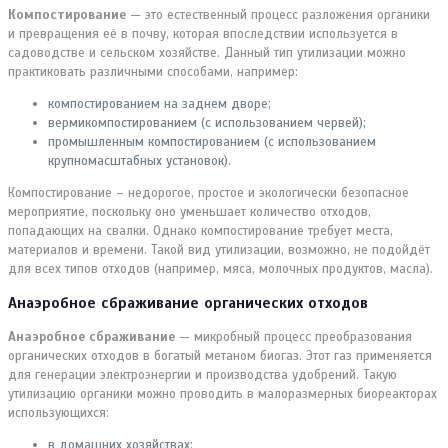
Компостирование
— это естественный процесс разложения органики
и превращения её в почву, которая впоследствии используется в
садоводстве и сельском хозяйстве. Данный тип утилизации можно
практиковать различными способами, например:
компостированием на заднем дворе;
вермикомпостированием (с использованием червей);
промышленным компостированием (с использованием
крупномасштабных установок).
Компостирование – недорогое, простое и экологически безопасное
мероприятие, поскольку оно уменьшает количество отходов,
попадающих на свалки. Однако компостирование требует места,
материалов и времени. Такой вид утилизации, возможно, не подойдёт
для всех типов отходов (например, мяса, молочных продуктов, масла).
Анаэробное сбраживание органических отходов
Анаэробное сбраживание
— микробный процесс преобразования
органических отходов в богатый метаном биогаз. Этот газ применяется
для генерации электроэнергии и производства удобрений. Такую
утилизацию органики можно проводить в малоразмерных биореакторах
использующихся:
в домашних хозяйствах;