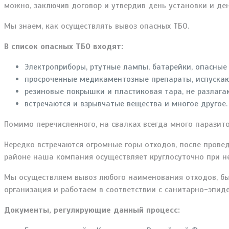
можно, заключив договор и утвердив день установки и ден
Мы знаем, как осуществлять вывоз опасных ТБО.
В список опасных ТБО входят:
Электроприборы, ртутные лампы, батарейки, опасны
просроченные медикаментозные препараты, испуска
резиновые покрышки и пластиковая тара, не разлага
встречаются и взрывчатые вещества и многое другое.
Помимо перечисленного, на свалках всегда много паразит
Нередко встречаются огромные горы отходов, после прове
районе наша компания осуществляет круглосуточно при н
Мы осуществляем вывоз любого наименования отходов, быс
организация и работаем в соответствии с санитарно-эпи
Документы, регулирующие данный процесс: