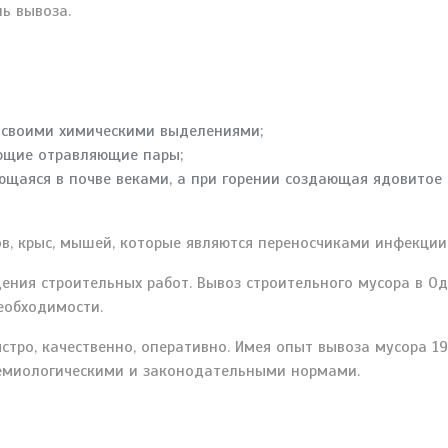
ь вывоза.
е своими химическими выделениями;
ющие отравляющие пары;
ющаяся в почве веками, а при горении создающая ядовитое 
ов, крыс, мышей, которые являются переносчиками инфекции
дения строительных работ. Вывоз строительного мусора в 
еобходимости.
тро, качественно, оперативно. Имея опыт вывоза мусора 1
демиологическими и законодательными нормами.