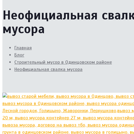
Неофициальная свал
мусора
Главная
Блог
Cтроительный мусор в Одинцовском районе
Неофициальная свалка мусора