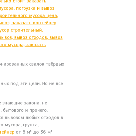
онированных свалок твёрдых
ых под эти цели. Но не все
е знающие закона, не
 бытового и прочего.
ся вывозом любых отходов в
 мусора, грунта,
тейнер
от 8 м³ до 36 м³