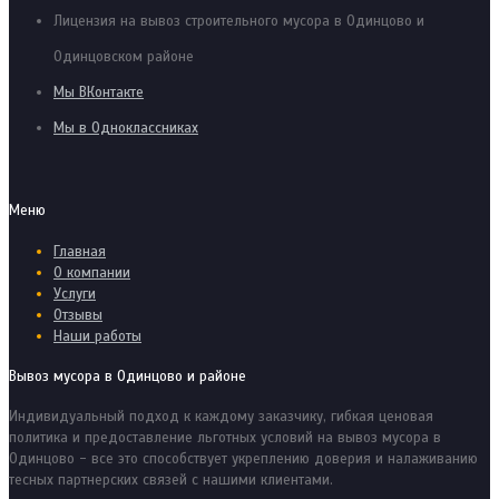
Лицензия на вывоз строительного мусора в Одинцово и
Одинцовском районе
Мы ВКонтакте
Мы в Одноклассниках
Меню
Главная
О компании
Услуги
Отзывы
Наши работы
Вывоз мусора в Одинцово и районе
Индивидуальный подход к каждому заказчику, гибкая ценовая
политика и предоставление льготных условий на вывоз мусора в
Одинцово - все это способствует укреплению доверия и налаживанию
тесных партнерских связей с нашими клиентами.