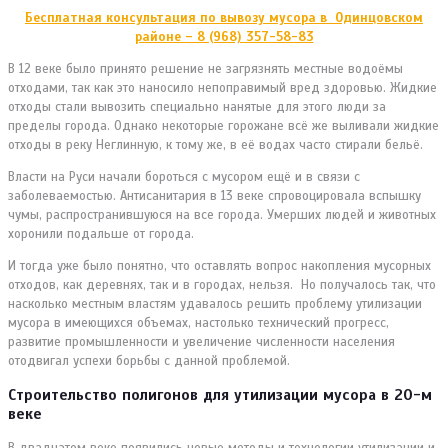
Бесплатная консультация по вывозу мусора в Одинцовском
районе – 8 (968) 357-58-83
В 12 веке было принято решение не загрязнять местные водоёмы
отходами, так как это наносило непоправимый вред здоровью. Жидкие
отходы стали вывозить специально нанятые для этого люди за
пределы города. Однако некоторые горожане всё же выливали жидкие
отходы в реку Неглинную, к тому же, в её водах часто стирали бельё.
Власти на Руси начали бороться с мусором ещё и в связи с
заболеваемостью. Антисанитария в 13 веке спровоцировала вспышку
чумы, распространившуюся на все города. Умерших людей и животных
хоронили подальше от города.
И тогда уже было понятно, что оставлять вопрос накопления мусорных
отходов, как деревнях, так и в городах, нельзя. Но получалось так, что
насколько местным властям удавалось решить проблему утилизации
мусора в имеющихся объемах, настолько технический прогресс,
развитие промышленности и увеличение численности населения
отодвигал успехи борьбы с данной проблемой.
Строительство полигонов для утилизации мусора в 20-м
веке
В двадцатом веке появились новые методы и технологии утилизации и