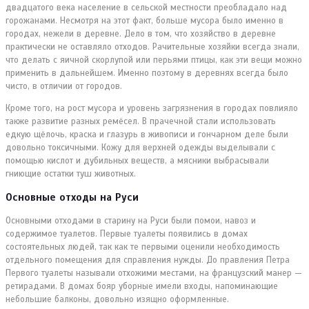
двадцатого века население в сельской местности преобладало над
горожанами. Несмотря на этот факт, больше мусора было именно в
городах, нежели в деревне. Дело в том, что хозяйство в деревне
практически не оставляло отходов. Рачительные хозяйки всегда знали,
что делать с яичной скорлупой или перьями птицы, как эти вещи можно
применить в дальнейшем. Именно поэтому в деревнях всегда было
чисто, в отличии от городов.
Кроме того, на рост мусора и уровень загрязнения в городах повлияло
также развитие разных ремёсел. В прачечной стали использовать
едкую щёлочь, краска и глазурь в живописи и гончарном деле были
довольно токсичными. Кожу для верхней одежды выделывали с
помощью кислот и дубильных веществ, а мясники выбрасывали
гниющие остатки туш животных.
Основные отходы на Руси
Основными отходами в старину на Руси были помои, навоз и
содержимое туалетов. Первые туалеты появились в домах
состоятельных людей, так как те первыми оценили необходимость
отдельного помещения для справления нужды. До правления Петра
Первого туалеты называли отхожими местами, на французский манер —
ретирадами. В домах бояр уборные имели входы, напоминающие
небольшие балконы, довольно изящно оформленные.