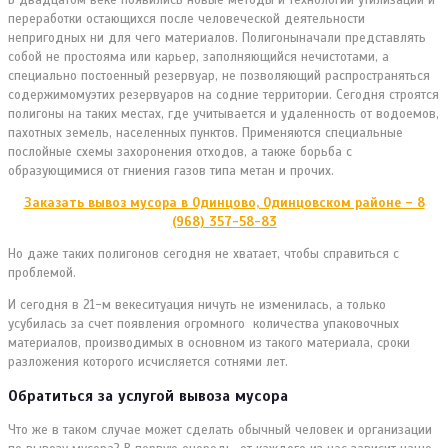
переработки остающихся после человеческой деятельности
непригодных ни для чего материалов. Полигоныначали представлять
собой не простояма или карьер, заполняющийся нечистотами, а
специально постоенный резервуар, не позволяющий распространяться
содержимомуэтих резервуаров на содние территории. Сегодня строятся
полигоны на таких местах, где учитывается и удаленность от водоемов,
пахотных земель, населенных пунктов. Применяются специальные
послойные схемы захоронения отходов, а также борьба с
образующимися от гниения газов типа метан и прочих.
Заказать вывоз мусора в Одинцово, Одинцовском районе – 8
(968) 357-58-83
Но даже таких полигонов сегодня не хватает, чтобы справиться с
проблемой.
И сегодня в 21-м векеситуация ничуть не изменилась, а только
усубилась за счет появления огромного количества упаковочных
материалов, производимых в основном из такого материала, сроки
разложения которого исчисляется сотнями лет.
Обратиться за услугой вывоза мусора
Что же в таком случае может сделать обычный человек и организации