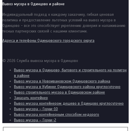
Вывоз мусора в Одинцово и районе
Индивидуальный подход к каждому заказчику, гибкая ценовая
политика и предоставление льготных условий на вывоз мусора в
Одинцово - все это способствует укреплению доверия и налаживанию
тесных партнерских связей с нашими клиентами.
Адреса и телефоны Одинцовского городского округа
© 2026 Служба вывоза мусора в Одинцово
Вывоз мусора в Одинцово, бытового и строительного на полигон
в районе
Вывоз мусора в Новоивановском Одинцовского района
Вывоз мусора в Кубинке Одинцовского района круглосуточно
Вывоз строительного мусора в Одинцовском районе
Заказать контейнер
Вывоз мусора контейнером дешево в Одинцово круглосуточно
Вывоз мусора – Горки-10
Вывоз мусора контейнерным способом недорого
Вывоз мусора – Горки-2