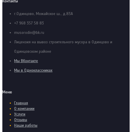
Контакты
г.Одинцово, Можайское ш., д.83А
+7 968 357 58 83
musorodin@bk.ru
Лицензия на вывоз строительного мусора в Одинцово и
Одинцовском районе
Мы ВКонтакте
Мы в Одноклассниках
Меню
Главная
О компании
Услуги
Отзывы
Наши работы