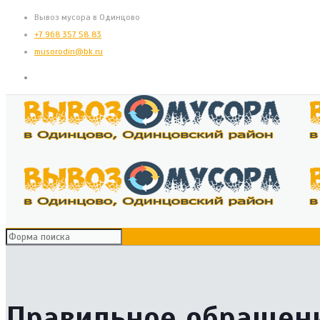
Вывоз мусора в Одинцово
+7 968 357 58 83
musorodin@bk.ru
Правильное обращен