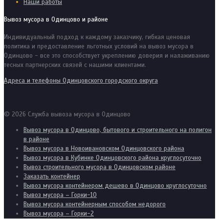
Наши работы
Вывоз мусора в Одинцово и районе
Индивидуальный подход к каждому заказчику, гибкая ценовая
политика и предоставление льготных условий на вывоз мусора в
Одинцово - все это способствует укреплению доверия и налаживанию
тесных партнерских связей с нашими клиентами.
Адреса и телефоны Одинцовского городского округа
© 2026 Служба вывоза мусора в Одинцово
Вывоз мусора в Одинцово, бытового и строительного на полигон
в районе
Вывоз мусора в Новоивановском Одинцовского района
Вывоз мусора в Кубинке Одинцовского района круглосуточно
Вывоз строительного мусора в Одинцовском районе
Заказать контейнер
Вывоз мусора контейнером дешево в Одинцово круглосуточно
Вывоз мусора – Горки-10
Вывоз мусора контейнерным способом недорого
Вывоз мусора – Горки-2