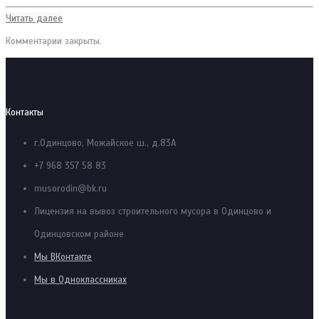
Читать далее
Комментарии закрыты.
Контакты
г.Одинцово, Можайское ш., д.83А
+7 968 357 58 83
musorodin@bk.ru
Лицензия на вывоз строительного мусора в Одинцово и
Одинцовском районе
Мы ВКонтакте
Мы в Одноклассниках