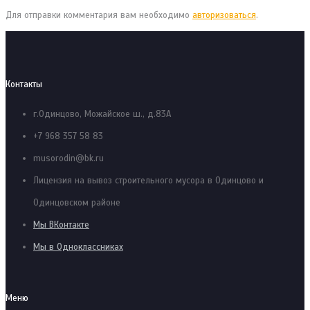
Для отправки комментария вам необходимо
авторизоваться
.
Контакты
г.Одинцово, Можайское ш., д.83А
+7 968 357 58 83
musorodin@bk.ru
Лицензия на вывоз строительного мусора в Одинцово и
Одинцовском районе
Мы ВКонтакте
Мы в Одноклассниках
Меню