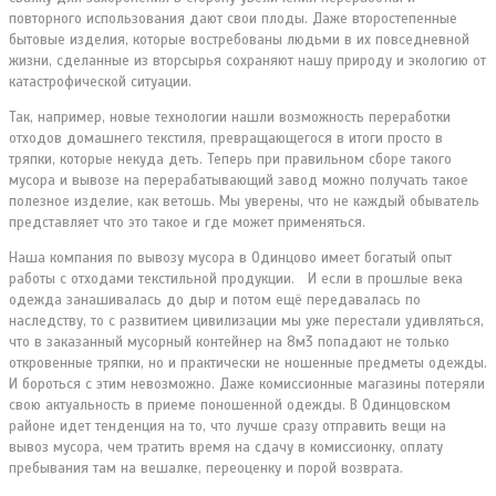
повторного использования дают свои плоды. Даже второстепенные
бытовые изделия, которые востребованы людьми в их повседневной
жизни, сделанные из вторсырья сохраняют нашу природу и экологию от
катастрофической ситуации.
Так, например, новые технологии нашли возможность переработки
отходов домашнего текстиля, превращающегося в итоги просто в
тряпки, которые некуда деть. Теперь при правильном сборе такого
мусора и вывозе на перерабатывающий завод можно получать такое
полезное изделие, как ветошь. Мы уверены, что не каждый обыватель
представляет что это такое и где может применяться.
Наша компания по вывозу мусора в Одинцово имеет богатый опыт
работы с отходами текстильной продукции. И если в прошлые века
одежда занашивалась до дыр и потом ещё передавалась по
наследству, то с развитием цивилизации мы уже перестали удивляться,
что в заказанный мусорный контейнер на 8м3 попадают не только
откровенные тряпки, но и практически не ношенные предметы одежды.
И бороться с этим невозможно. Даже комиссионные магазины потеряли
свою актуальность в приеме поношенной одежды. В Одинцовском
районе идет тенденция на то, что лучше сразу отправить вещи на
вывоз мусора, чем тратить время на сдачу в комиссионку, оплату
пребывания там на вешалке, переоценку и порой возврата.