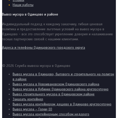
Отзывы
Наши работы
Вывоз мусора в Одинцово и районе
Индивидуальный подход к каждому заказчику, гибкая ценовая
политика и предоставление льготных условий на вывоз мусора в
Одинцово - все это способствует укреплению доверия и налаживанию
тесных партнерских связей с нашими клиентами.
Адреса и телефоны Одинцовского городского округа
© 2026 Служба вывоза мусора в Одинцово
Вывоз мусора в Одинцово, бытового и строительного на полигон
в районе
Вывоз мусора в Новоивановском Одинцовского района
Вывоз мусора в Кубинке Одинцовского района круглосуточно
Вывоз строительного мусора в Одинцовском районе
Заказать контейнер
Вывоз мусора контейнером дешево в Одинцово круглосуточно
Вывоз мусора – Горки-10
Вывоз мусора контейнерным способом недорого