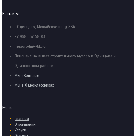
Контакты
г.Одинцово, Можайское ш., д.83А
+7 968 357 58 83
musorodin@bk.ru
Лицензия на вывоз строительного мусора в Одинцово и
Одинцовском районе
Мы ВКонтакте
Мы в Одноклассниках
Меню
Главная
О компании
Услуги