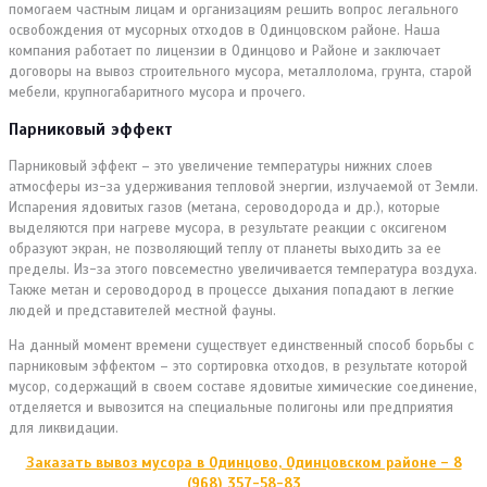
помогаем частным лицам и организациям решить вопрос легального
освобождения от мусорных отходов в Одинцовском районе. Наша
компания работает по лицензии в Одинцово и Районе и заключает
договоры на вывоз строительного мусора, металлолома, грунта, старой
мебели, крупногабаритного мусора и прочего.
Парниковый эффект
Парниковый эффект – это увеличение температуры нижних слоев
атмосферы из-за удерживания тепловой энергии, излучаемой от Земли.
Испарения ядовитых газов (метана, сероводорода и др.), которые
выделяются при нагреве мусора, в результате реакции с оксигеном
образуют экран, не позволяющий теплу от планеты выходить за ее
пределы. Из-за этого повсеместно увеличивается температура воздуха.
Также метан и сероводород в процессе дыхания попадают в легкие
людей и представителей местной фауны.
На данный момент времени существует единственный способ борьбы с
парниковым эффектом – это сортировка отходов, в результате которой
мусор, содержащий в своем составе ядовитые химические соединение,
отделяется и вывозится на специальные полигоны или предприятия
для ликвидации.
Заказать вывоз мусора в Одинцово, Одинцовском районе – 8
(968) 357-58-83