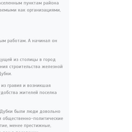
населенным пунктам района
ваемыми как организациями,
ым работам. А начинал он
дущей из столицы в город
ания строительства железной
убки.
 из гравия и возникшая
 удобства жителей поселка
е Дубки были люди довольно
 и общественно-политические
тие, менее престижные,