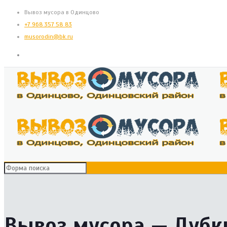
Вывоз мусора в Одинцово
+7 968 357 58 83
musorodin@bk.ru
Вывоз мусора — Дубк