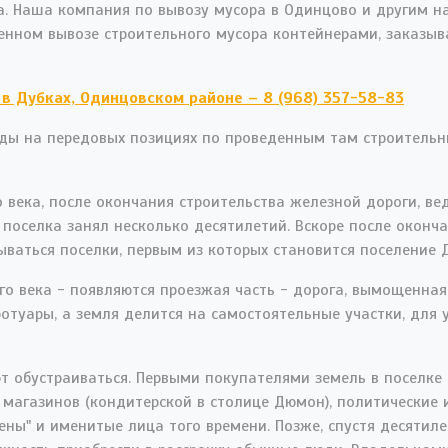
а. Наша компания по вывозу мусора в Одинцово и другим 
менном вывозе строительного мусора контейнерами, заказы
 в Дубках, Одинцовском районе – 8 (968) 357-58-83
оды на передовых позициях по проведенным там строительн
 века, после окончания строительства железной дороги, ве
 поселка занял несколько десятилетий. Вскоре после оконч
ваться поселки, первым из которых становится поселение Д
о века - появляются проезжая часть - дорога, вымощенная
ротуары, а земля делится на самостоятельные участки, для
ют обустраиваться. Первыми покупателями земель в поселк
 магазинов (кондитерской в столице Дюмон), политические
ны" и именитые лица того времени. Позже, спустя десятиле