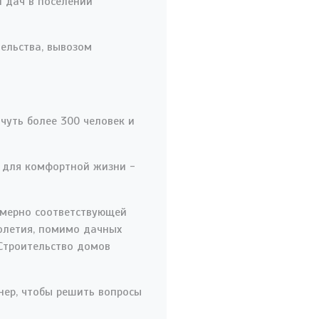
 дач в поселении
ельства, вывозом
чуть более 300 человек и
е для комфортной жизни -
римерно соответствующей
олетия, помимо дачных
Строительство домов
нер, чтобы решить вопросы