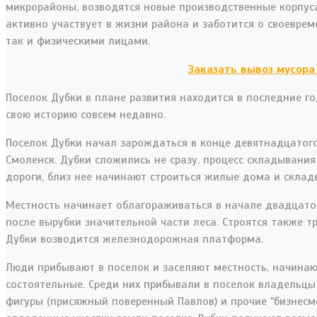
микрорайоны, возводятся новые производственные корпус
активно участвует в жизни района и заботится о своевре
так и физическими лицами.
Заказать вывоз мусора
Поселок Дубки в плане развития находится в последние г
свою историю совсем недавно.
Поселок Дубки начал зарождаться в конце девятнадцатого
Смоленск. Дубки сложились не сразу, процесс складывания
дороги, близ нее начинают строиться жилые дома и склады
Местность начинает облагораживаться в начале двадцатог
после вырубки значительной части леса. Строятся также т
Дубки возводится железнодорожная платформа.
Люди прибывают в поселок и заселяют местность, начина
состоятельные. Среди них прибывали в поселок владельцы
фигуры (присяжный поверенный Павлов) и прочие "бизнесме