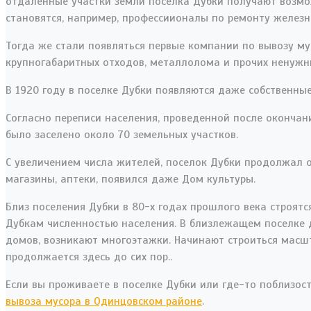
отдаленные участки земли поселка Дубки получают возмо
становятся, например, профессиионалы по ремонту железны
Тогда же стали появляться первые компании по вывозу му
крупногабаритных отходов, металлолома и прочих ненужн
В 1920 году в поселке Дубки появляются даже собственны
Согласно переписи населения, проведенной после окончани
было заселено около 70 земельных участков.
С увеличением числа жителей, поселок Дубки продолжал 
магазины, аптеки, появился даже Дом культуры.
Близ поселения Дубки в 80-х годах прошлого века строят
Дубкам численностью населения. В близлежащем поселке 
домов, возникают многоэтажки. Начинают строиться мас
продолжается здесь до сих пор..
Если вы проживаете в поселке Дубки или где-то поблизос
вывоза мусора в Одинцовском районе
.