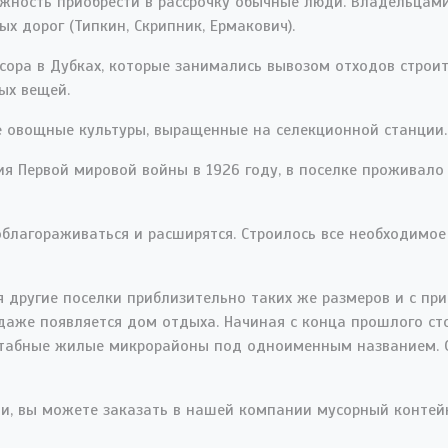
жность приобрести в рассрочку обычные люди. Владельцами
х дорог (Типкин, Скрипник, Ермакович).
сора в Дубках, которые занимались вывозом отходов строит
ых вещей.
е овощные культуры, выращенные на селекционной станции.
я Первой мировой войны в 1926 году, в поселке проживало 
облагораживаться и расширятся. Строилось все необходимо
ся другие поселки приблизительно таких же размеров и с п
даже появляется дом отдыха. Начиная с конца прошлого ст
штабные жилые микрорайоны под одноименным названием. 
ти, вы можете заказать в нашей компании мусорный контей