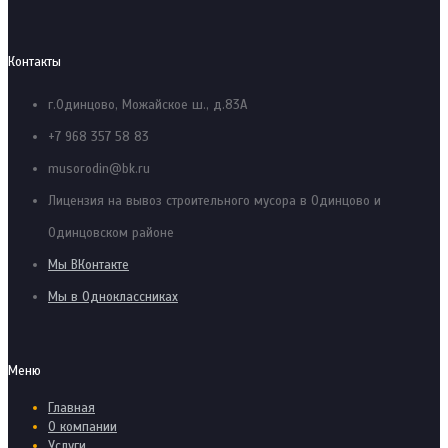
Контакты
г.Одинцово, Можайское ш., д.83А
+7 968 357 58 83
musorodin@bk.ru
Лицензия на вывоз строительного мусора в Одинцово и
Одинцовском районе
Мы ВКонтакте
Мы в Одноклассниках
Меню
Главная
О компании
Услуги