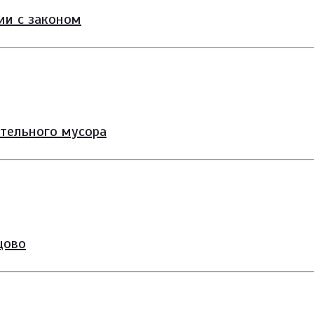
ии с законом
ительного мусора
цово