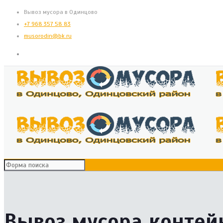
Вывоз мусора в Одинцово
+7 968 357 58 83
musorodin@bk.ru
Вывоз мусора конте