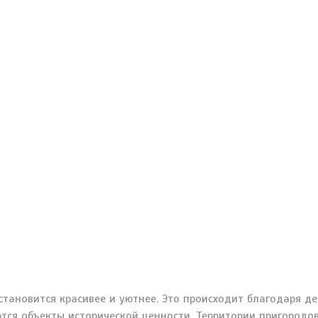
тановится красивее и уютнее. Это происходит благодаря д
ются объекты исторической ценности. Территории пригород