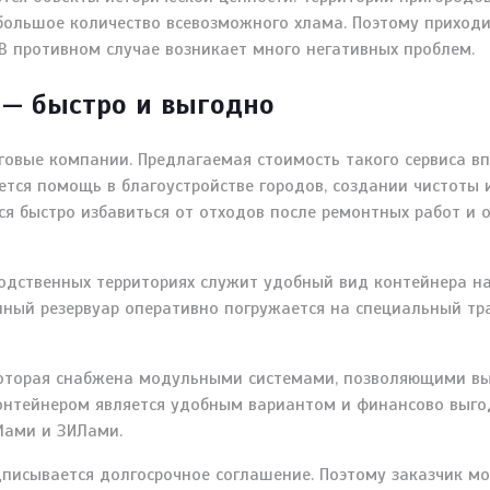
 большое количество всевозможного хлама. Поэтому приход
В противном случае возникает много негативных проблем.
 — быстро и выгодно
говые компании. Предлагаемая стоимость такого сервиса в
ется помощь в благоустройстве городов, создании чистоты 
ся быстро избавиться от отходов после ремонтных работ и 
одственных территориях служит удобный вид контейнера на 
ный резервуар оперативно погружается на специальный тра
 которая снабжена модульными системами, позволяющими в
контейнером является удобным вариантом и финансово выго
Мами и ЗИЛами.
писывается долгосрочное соглашение. Поэтому заказчик мо