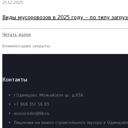
21.12.2025
Виды мусоровозов в 2025 году – по типу загру
Читать далее
Комментарии закрыты.
Контакты
г.Одинцово, Можайское ш., д.83А
+7 968 357 58 83
musorodin@bk.ru
Лицензия на вывоз строительного мусора в Одинцов