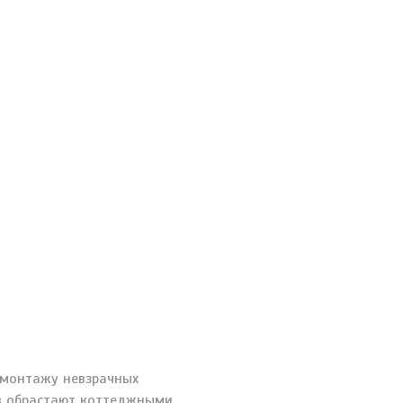
емонтажу невзрачных
ов обрастают коттеджными