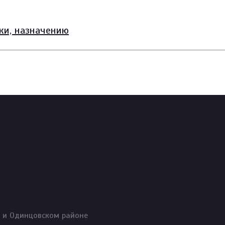
зки, назначению
о и Одинцовском районе