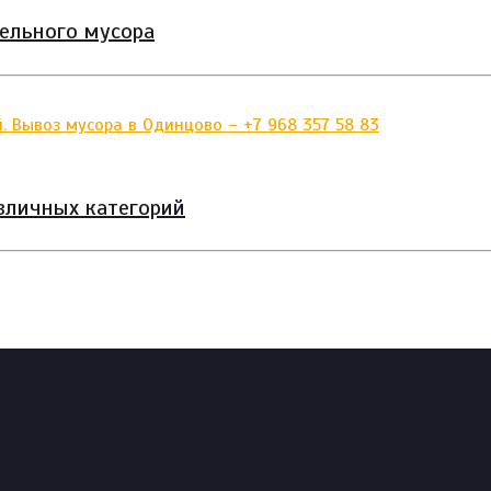
тельного мусора
зличных категорий