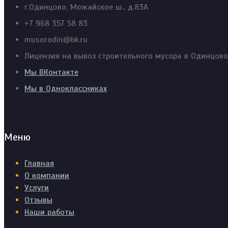
г.Одинцово, Можайское ш., д.83А
+7 968 357 58 83
musorodin@bk.ru
Лицензия на вывоз строительного мусора в Одинцов
Мы ВКонтакте
Мы в Одноклассниках
Меню
Главная
О компании
Услуги
Отзывы
Наши работы