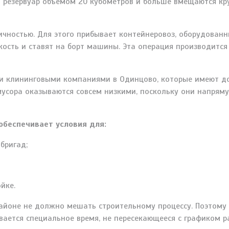
В резервуар объемом 20 кубометров и больше вмещаются к
ичностью. Для этого прибывает контейнеровоз, оборудован
сть и ставят на борт машины. Эта операция производится 
и клининговыми компаниями в Одинцово, которые имеют до
усора оказываются совсем низкими, поскольку они напряму
обеспечивает условия для:
бригад;
йке.
айоне не должно мешать строительному процессу. Поэтому
ается специальное время, не пересекающееся с графиком р