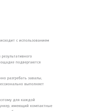
оисходит
с использованием
 результативного
лощадке подвергаются
нно разгребать завалы,
фессионально выполняет
Поэтому для каждой
бункер, имеющий компактные