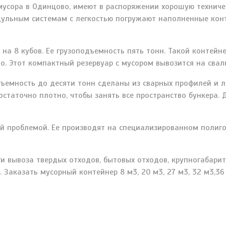
мусора в Одинцово, имеют в распоряжении хорошую техниче
дульным системам с легкостью погружают наполненные конт
на 8 кубов. Ее грузоподъемность пять тонн. Такой контейн
то. Этот компактный резервуар с мусором вывозится на сва
ъемность до десяти тонн сделаны из сварных профилей и л
статочно плотно, чтобы занять все пространство бункера. 
й проблемой. Ее производят на специализированном полиго
и вывоза твердых отходов, бытовых отходов, крупногабарит
. Заказать мусорный контейнер 8 м3, 20 м3, 27 м3, 32 м3,36