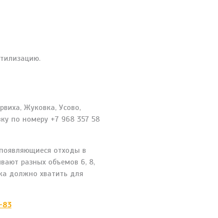
утилизацию.
виха, Жуковка, Усово,
вку по номеру +7 968 357 58
 появляющиеся отходы в
вают разных объемов 6, 8,
ака должно хватить для
-83