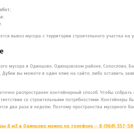
абот;
а;
.
тся вывоз мусора с территории строительного участка на 
е
го мусора в Одинцово, Одинцовском районе, Солослово, Бар
, Дубки вы можете в один клик на сайте, либо оставить зая
аточно распространен контейнерный способ. Чтобы собрать
ответствии со строительными потребностями. Контейнеры бы
ятся два раза в неделю. Поэтому пространства мусорного б
ы 8 м3 в Одинцово можно по телефону – 8 (968) 357-58