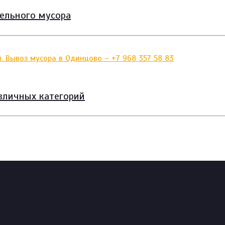
тельного мусора
зличных категорий