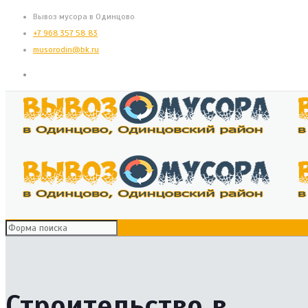
Вывоз мусора в Одинцово
+7 968 357 58 83
musorodin@bk.ru
Строительство в