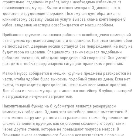
строительно-отделочных работ, когда необходимо избавиться от
появляющегося мусора. Вынос и вывоз мусора в Одинцово – это
достаточно трудоемкие операции. Поэтому следует обратиться к
клининговому сервису. Заказав услуги вывоза хлама контейнером 8
кубов, владелец квартиры освобождается от массы проблем.
Прибывшие грузчики выполняют работы по освобождению помещений
от ненужных предметов аккуратно и оперативно. При этом свежие обои
не пострадают, дверные косяки останутся без повреждений, на полу не
будет узора из царапин. Специалисты, занимающиеся подобными
работами постоянно, обладают определенной сноровкой. Они умеют
находить в любых неординарных ситуациях правильные решения.
Мелкий мусор собирается в мешки, крупные предметы разбираются на
части, чтобы удобно было выносить подобный хлам из дома. Если нет
лифта, то приходится преодолевать несколько лестничных пролетов.
Для сбора и вывоза мусора доставляется контейнер 8 кубов, в который
и загружаются ненужные загрязнители.
Накопительный бункер на 8 кубометров является резервуаром
компактных габаритов. Однако этот контейнер вполне вместителен. В
него можно загрузить до пяти тонн различного хлама. Эту емкость не
сложно заполнять вручную, как со стороны скошенного борта, так и
через другие стенки, которые не превышают полутора метров. В
Одинцово вывоз заполненного бункера осуществляется с помощью