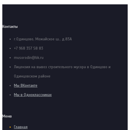
Контакты
г.Одинцово, Можайское ш., д.83А
+7 968 357 58 83
musorodin@bk.ru
Лицензия на вывоз строительного мусора в Одинцово и
Одинцовском районе
Мы ВКонтакте
Мы в Одноклассниках
Меню
Главная