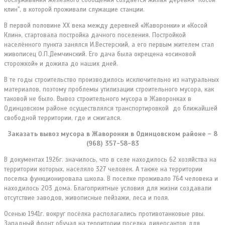
клин", в которой проживали служащие станции.
В первой половине XX века между деревней «Жаворонки» и «Косой
Клин», стартовала постройка дачного поселения. Постройкой
населённого пункта занялся И.Вестерский, а его первым жителем стал
живописец О.П.Демчинский. Его дача была окрещена «осиновой
сторожкой» и дожила до наших дней.
В те годы строительство производилось исключительно из натуральных
материалов, поэтому проблемы утилизации строительного мусора, как
таковой не было. Вывоз строительного мусора в Жаворонках в
Одинцовском районе осуществлялся транспортировкой до ближайшей
свободной территории, где и сжигался.
Заказать вывоз мусора в Жаворонки в Одинцовском районе – 8
(968) 357-58-83
В документах 1926г. значилось, что в селе находилось 62 хозяйства на
территории которых, населяло 327 человек. А также на территории
поселка функционировала школа. В поселке проживало 764 человека и
находилось 203 дома. Благоприятные условия для жизни создавали
отсутствие заводов, живописные пейзажи, леса и поля.
Осенью 1941г. вокруг посёлка располагались противотанковые рвы.
Западный фронт обучал на территории поселка диверсантов для