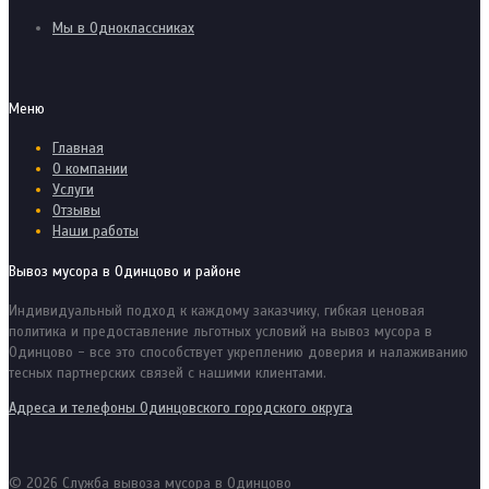
Мы в Одноклассниках
Меню
Главная
О компании
Услуги
Отзывы
Наши работы
Вывоз мусора в Одинцово и районе
Индивидуальный подход к каждому заказчику, гибкая ценовая
политика и предоставление льготных условий на вывоз мусора в
Одинцово - все это способствует укреплению доверия и налаживанию
тесных партнерских связей с нашими клиентами.
Адреса и телефоны Одинцовского городского округа
© 2026 Служба вывоза мусора в Одинцово