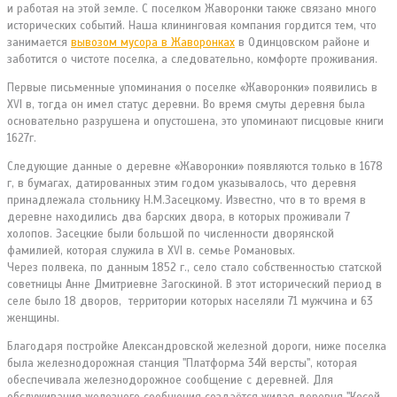
и работая на этой земле. С поселком Жаворонки также связано много
исторических событий. Наша клининговая компания гордится тем, что
занимается
вывозом мусора в Жаворонках
в Одинцовском районе и
заботится о чистоте поселка, а следовательно, комфорте проживания.
Первые письменные упоминания о поселке «Жаворонки» появились в
XVI в, тогда он имел статус деревни. Во время смуты деревня была
основательно разрушена и опустошена, это упоминают писцовые книги
1627г.
Следующие данные о деревне «Жаворонки» появляются только в 1678
г, в бумагах, датированных этим годом указывалось, что деревня
принадлежала стольнику Н.М.Засецкому. Известно, что в то время в
деревне находились два барских двора, в которых проживали 7
холопов. Засецкие были большой по численности дворянской
фамилией, которая служила в XVI в. семье Романовых.
Через полвека, по данным 1852 г., село стало собственностью статской
советницы Анне Дмитриевне Загоскиной. В этот исторический период в
селе было 18 дворов, территории которых населяли 71 мужчина и 63
женщины.
Благодаря постройке Александровской железной дороги, ниже поселка
была железнодорожная станция "Платформа 34й версты", которая
обеспечивала железнодорожное сообщение с деревней. Для
обслуживания железного сообщения создаётся жилая деревня "Косой