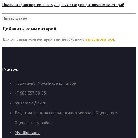
Правила транспортировки мусорных отходов различных категорий
Читать далее
Добавить комментарий
Для отправки комментария вам необходимо
авторизоваться
.
Контакты
г.Одинцово, Можайское ш., д.83А
+7 968 357 58 83
musorodin@bk.ru
Лицензия на вывоз строительного мусора в Одинцово и
Одинцовском районе
Мы ВКонтакте