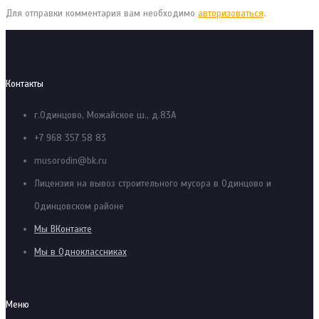
Для отправки комментария вам необходимо
авторизоваться
.
Контакты
г.Одинцово, Можайское ш., д.83А
+7 968 357 58 83
musorodin@bk.ru
Лицензия на вывоз строительного мусора в Одинцово и
Одинцовском районе
Мы ВКонтакте
Мы в Одноклассниках
Меню