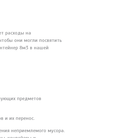
ет расходы на
чтобы они могли посвятить
онтейнер 8м3 в нашей
твующих предметов
 и их перенос.
ения неприемлемого мусора.