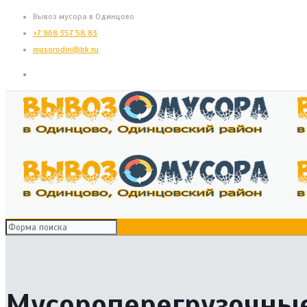
Вывоз мусора в Одинцово
+7 968 357 58 83
musorodin@bk.ru
Мусороперегрузочны