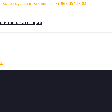
зличных категорий
ся
.