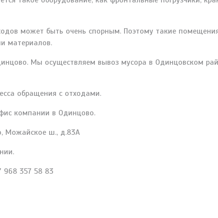
ется такое оборудование, как фронтальные погрузчики, кра
тходов может быть очень спорным. Поэтому такие помещени
ии материалов.
динцово. Мы осуществляем вывоз мусора в Одинцовском рай
есса обращения с отходами.
офис компании в Одинцово.
, Можайское ш., д.83А
нии.
 968 357 58 83