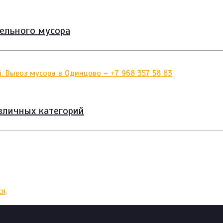
тельного мусора
зличных категорий
ся
.