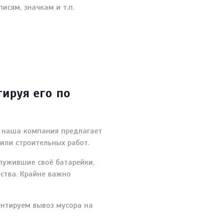
исям, значкам и т.п.
тируя его по
е наша компания предлагает
или строительных работ.
лужившие своё батарейки,
ства. Крайне важно
нтируем вывоз мусора на