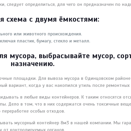
и, следует определиться, для чего он предназначен по надп
я схема с двумя ёмкостями:
льного или животного происхождения.
ключая пластик, бумагу, стекло и металл.
ля мусора, выбрасывайте мусор, сор
назначению.
вочные площадки. Для вывоза мусора в Одинцовском район
ый вариант, когда у вас накопился утиль после ремонтных 
идывать в любые виды контейнеров. К таким относятся отс
ы. Дело в том, что в них содержатся очень токсичные веще
 переработке особых отходов.
ывать мусорный контейнер 8м3 в нашей компании. Мы гара
у от контролируемых органов.