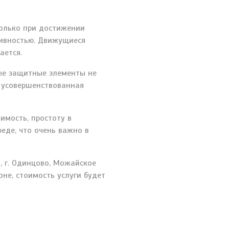
олько при достижении
тивностью. Движущиеся
ается.
ые защитные элементы не
А усовершенствованная
имость, простоту в
де, что очень важно в
, г. Одинцово, Можайское
оне, стоимость услуги будет