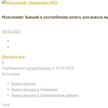
Мультилифт бывший в употреблении купить для вывоза м
30.01.2023
Показать все
0
Опубликовал
serycoffadmin
в
25.01.2023
Категории
Вывоз мусора
Вывоз мусора в Одинцово
Вывоз мусора в Одинцовском районе
Теги