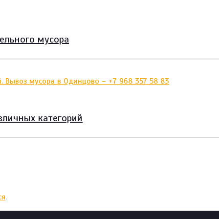
тельного мусора
зличных категорий
ся
.