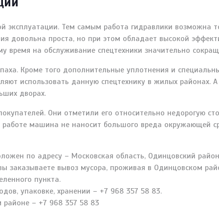
ции
й эксплуатации. Тем самым работа гидравлики возможна т
ия довольна проста, но при этом обладает высокой эффек
му время на обслуживание спецтехники значительно сокращ
паха. Кроме того дополнительные уплотнения и специальн
оляют использовать данную спецтехнику в жилых районах. 
ьших дворах.
окупателей. Они отметили его относительно недорогую сто
работе машина не наносит большого вреда окружающей сре
ложен по адресу – Московская область, Одинцовский район
и вы заказываете вывоз мусора, проживая в Одинцовском рай
еленного пункта.
дов, упаковке, хранении – +7 968 357 58 83.
 районе – +7 968 357 58 83