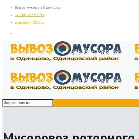
Вывоз мусора в Одинцово
+7 968 357 58 83
musorodin@bk.ru
Мусоровоз роторного