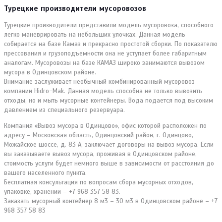
Турецкие производители мусоровозов
Турецкие производители представили модель мусоровоза, способного
легко маневрировать на небольших улочках. Данная модель
собирается на базе Камаз и прекрасно простотой сборки. По показателю
прессования и грузоподъемности она не уступает более габаритным
аналогам. Мусоровозы на базе КАМАЗ широко занимаются вывозом
мусора в Одинцовском районе.
Внимание заслуживает необычный комбинированный мусоровоз
компании Hidro-Mak. Данная модель способна не только вывозить
отходы, но и мыть мусорные контейнеры. Вода подается под высоким
давлением из специального резервуара.
Компания «Вывоз мусора в Одинцово», офис которой расположен по
адресу – Московская область, Одинцовский район, г. Одинцово,
Можайское шоссе, д. 83 А, заключает договоры на вывоз мусора. Если
вы заказываете вывоз мусора, проживая в Одинцовском районе,
стоимость услуги будет немного выше в зависимости от расстояния до
вашего населенного пункта.
Бесплатная консультация по вопросам сбора мусорных отходов,
упаковке, хранении – +7 968 357 58 83.
Заказать мусорный контейнер 8 м3 – 30 м3 в Одинцовском районе – +7
968 357 58 83