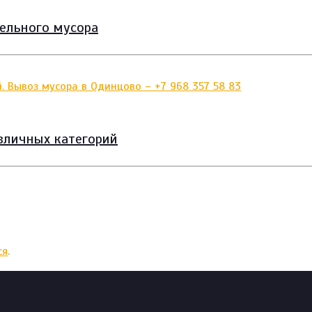
тельного мусора
зличных категорий
ся
.