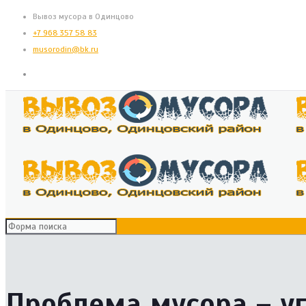
Вывоз мусора в Одинцово
+7 968 357 58 83
musorodin@bk.ru
Проблема мусора – у