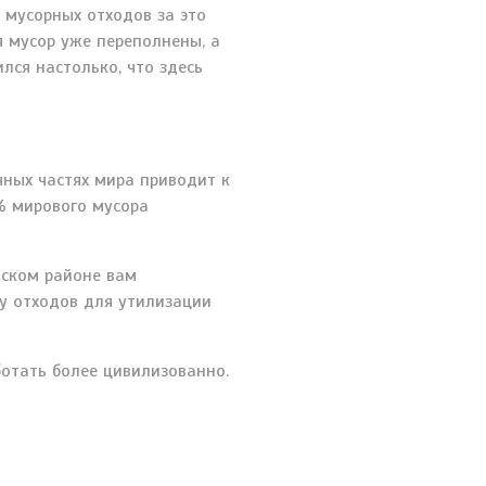
 мусорных отходов за это
я мусор уже переполнены, а
лся настолько, что здесь
чных частях мира приводит к
% мирового мусора
вском районе вам
ку отходов для утилизации
ботать более цивилизованно.