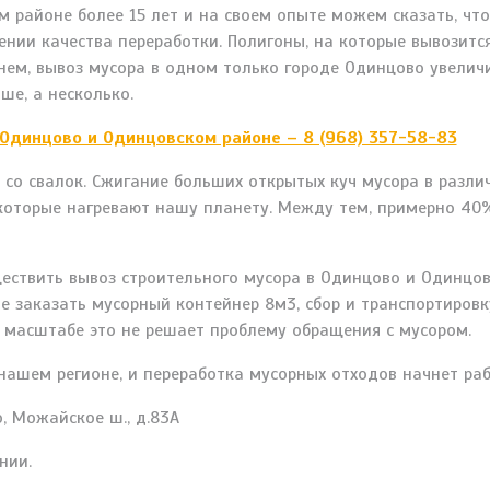
районе более 15 лет и на своем опыте можем сказать, что
ении качества переработки. Полигоны, на которые вывозитс
нем, вывоз мусора в одном только городе Одинцово увеличи
ше, а несколько.
 Одинцово и Одинцовском районе – 8 (968) 357-58-83
 со свалок. Сжигание больших открытых куч мусора в разли
, которые нагревают нашу планету. Между тем, примерно 40
ществить вывоз строительного мусора в Одинцово и Одинцо
те заказать мусорный контейнер 8м3, сбор и транспортиров
 масштабе это не решает проблему обращения с мусором.
нашем регионе, и переработка мусорных отходов начнет ра
, Можайское ш., д.83А
нии.