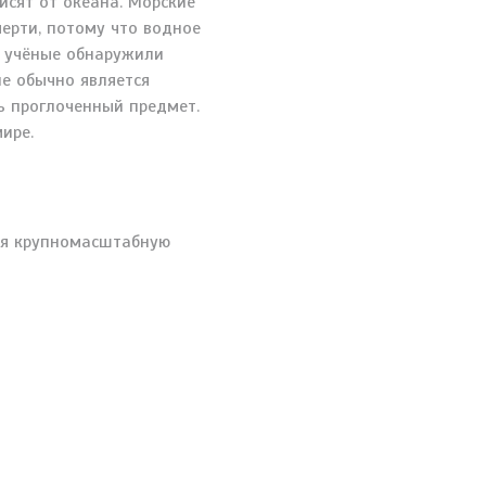
исят от океана. Морские
мерти, потому что водное
 — учёные обнаружили
е обычно является
ь проглоченный предмет.
ире.
вая крупномасштабную