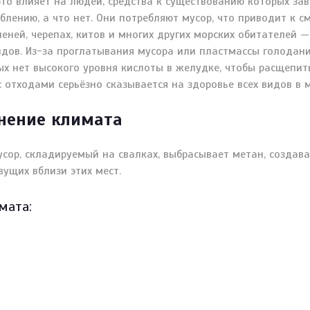
это влияет на людей, средства к существованию которых зав
блению, а что нет. Они потребляют мусор, что приводит к с
леней, черепах, китов и многих других морских обитателей
дов. Из-за проглатывания мусора или пластмассы голодани
х нет высокого уровня кислоты в желудке, чтобы расщепит
отходами серьёзно сказывается на здоровье всех видов в м
нение климата
усор, складируемый на свалках, выбрасывает метан, созда
ущих вблизи этих мест.
мата: