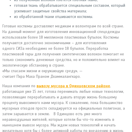
готовая ткань обрабатывается специальным составом, который
усиливает защитные свойства материала;
из обработанной ткани отшиваются костюмы.
Готовые костюмы доставляют медикам и волонтерам по всей стране.
На данный момент для изготовления инновационной спецодежды
использовали более 18 миллионов пластиковых бутылок. Костюмы
получаются достаточно экономичными – для изготовления
одного СИЗа необходимо не более 18 бутылок. Переработка
пластиковой тары для получения синтетических волокон помогает не
только сэкономить денежные средства, но и положительно влияет на
экологическую обстановку в стране.
«Мы спасаем жизни и окружающую среду», —
считает Пхра Маха Праном Дхаммалангкаро.
Наша компания по
вывозу мусора в Одинцовском районе
,
работающая уже 15 лет, готова перенимать любые новые технологии,
позволяющие перерабатывать и давать вторую жизнь большему
проценту вывозимого нами мусора. К сожалению, пока большинство
мусорных отходов просто складируется на официальных полигонах, а
затем зарывается в землю. В Одинцово есть уже много
неравнодушных жителей, которые хотели бы что-то изменить в
нынешнем вывозе мусора. Мы ждем новых технологий и начать
желательно хотя бы с более активной работы по внедрению в жизнь