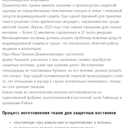
Правительство страны приняло решение о производстве защитной
одежды из переработанных пластиковых отходов в связи с нехваткой
средств индивидуальной защиты. Еще одной причиной для принятия
такого решения стала критическая ситуация с заражаемостью среди
жителей страны. Апрель 2021 года стал самым страшным для страны
месяцем — более 1,1 миллиона зараженных и 12 тысяч умерших.
Инновационные костюмы должны решить проблему нехватки средств
индивидуальной защиты в стране, что значительно облегчит работу
медиков и волонтеров.
Пхра Маха Праном Дхаммалангкаро, настоятель
храма Чакдаенг рассказал о том, насколько сложно приобрести
защитные костюмы, даже при наличии денег. Изготовление
спецодежды из пластиковых бутылок, по его мнению, должно решить
этот вопрос. Еще одной положительной стороной происходящего стало
то, что отношение к мусору в стране значительно изменилось, теперь
он стал ценным товаром.
Новая ткань из синтетических волокон изготавливается на
единственной фабрике, расположенной в восточной части Тайланда в
провинции Районг.
Процесс изготовления ткани для защитных костюмов
пластиковую тару измельчают и переплавляют в волокна;
из полученных волокон плетется плотная ткань;