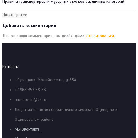
Правила транспортировки мусорных отходов различных категорий
Читать далее
Добавить комментарий
Для отправки комментария вам необходимо
авторизоваться
.
Контакты
г.Одинцово, Можайское ш., д.83А
+7 968 357 58 83
musorodin@bk.ru
Лицензия на вывоз строительного мусора в Одинцово и
Одинцовском районе
Мы ВКонтакте