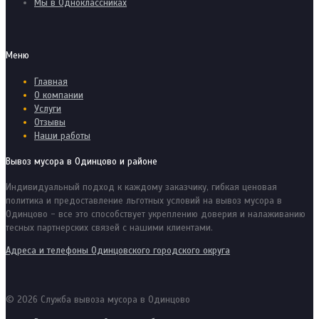
Мы в Одноклассниках
Меню
Главная
О компании
Услуги
Отзывы
Наши работы
Вывоз мусора в Одинцово и районе
Индивидуальный подход к каждому заказчику, гибкая ценовая
политика и предоставление льготных условий на вывоз мусора в
Одинцово - все это способствует укреплению доверия и налаживанию
тесных партнерских связей с нашими клиентами.
Адреса и телефоны Одинцовского городского округа
© 2026 Служба вывоза мусора в Одинцово